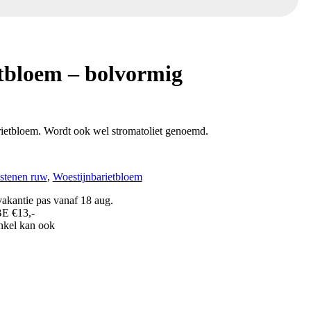
tbloem – bolvormig
ietbloem. Wordt ook wel stromatoliet genoemd.
lstenen ruw
,
Woestijnbarietbloem
akantie pas vanaf 18 aug.
BE €13,-
inkel kan ook