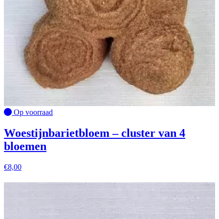
Op voorraad
Woestijnbarietbloem – cluster van 4
bloemen
€
8,00