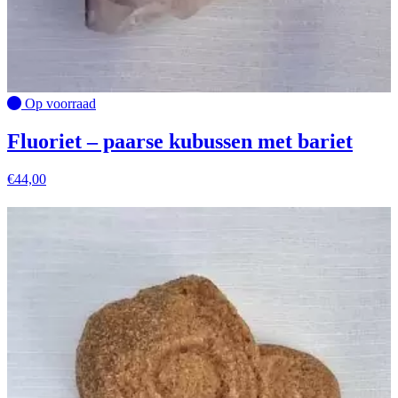
Op voorraad
Fluoriet – paarse kubussen met bariet
€
44,00