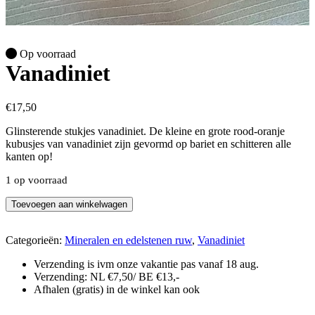
Op voorraad
Vanadiniet
€
17,50
Glinsterende stukjes vanadiniet. De kleine en grote rood-oranje
kubusjes van vanadiniet zijn gevormd op bariet en schitteren alle
kanten op!
1 op voorraad
Vanadiniet
Toevoegen aan winkelwagen
aantal
Categorieën:
Mineralen en edelstenen ruw
,
Vanadiniet
Verzending is ivm onze vakantie pas vanaf 18 aug.
Verzending: NL €7,50/ BE €13,-
Afhalen (gratis) in de winkel kan ook