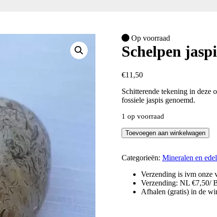
Op voorraad
Schelpen jaspi
€
11,50
Schitterende tekening in deze 
fossiele jaspis genoemd.
1 op voorraad
Schelpen
Toevoegen aan winkelwagen
jaspis
-
ovale
Categorieën:
Mineralen en edel
handsteen
Verzending is ivm onze v
aantal
Verzending: NL €7,50/ 
Afhalen (gratis) in de w