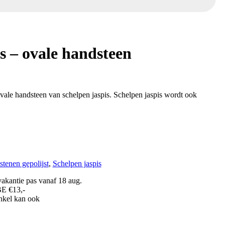
s – ovale handsteen
ovale handsteen van schelpen jaspis. Schelpen jaspis wordt ook
stenen gepolijst
,
Schelpen jaspis
akantie pas vanaf 18 aug.
BE €13,-
inkel kan ook