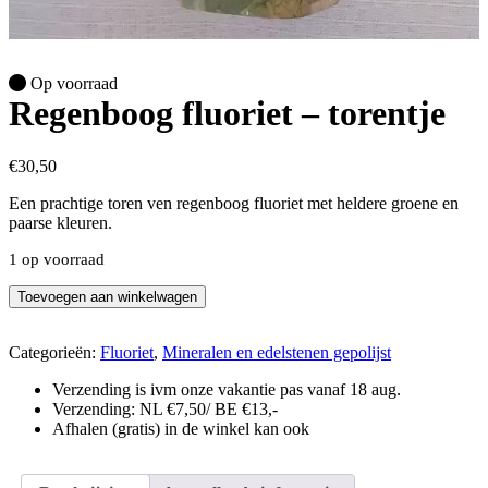
Op voorraad
Regenboog fluoriet – torentje
€
30,50
Een prachtige toren ven regenboog fluoriet met heldere groene en
paarse kleuren.
1 op voorraad
Regenboog
Toevoegen aan winkelwagen
fluoriet
-
torentje
Categorieën:
Fluoriet
,
Mineralen en edelstenen gepolijst
aantal
Verzending is ivm onze vakantie pas vanaf 18 aug.
Verzending: NL €7,50/ BE €13,-
Afhalen (gratis) in de winkel kan ook