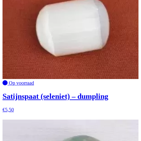
Op voorraad
Satijnspaat (seleniet) – dumpling
€
5,50