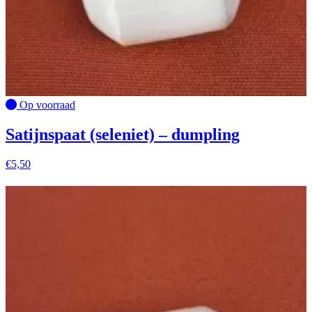
Op voorraad
Satijnspaat (seleniet) – dumpling
€
5,50