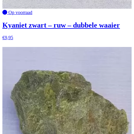
Op voorraad
Kyaniet zwart – ruw – dubbele waaier
€
9,95