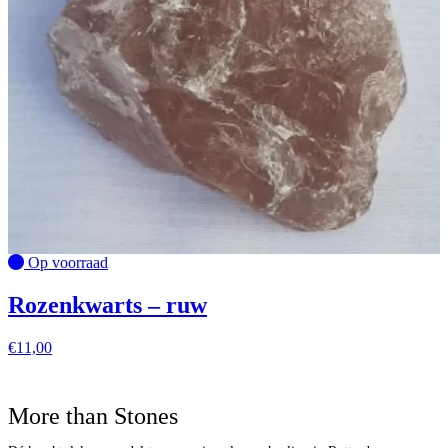
Op voorraad
Rozenkwarts – ruw
€
11,00
More than Stones