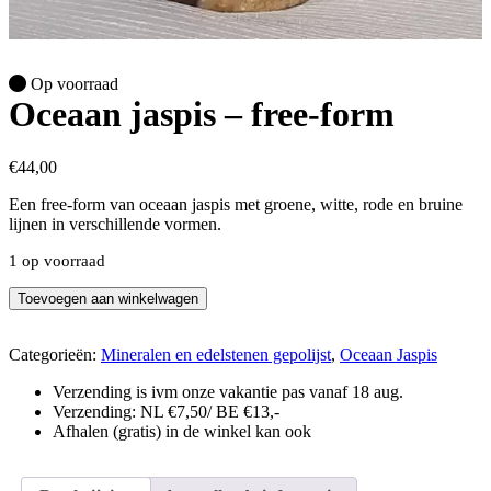
Op voorraad
Oceaan jaspis – free-form
€
44,00
Een free-form van oceaan jaspis met groene, witte, rode en bruine
lijnen in verschillende vormen.
1 op voorraad
Oceaan
Toevoegen aan winkelwagen
jaspis
-
free-
Categorieën:
Mineralen en edelstenen gepolijst
,
Oceaan Jaspis
form
Verzending is ivm onze vakantie pas vanaf 18 aug.
aantal
Verzending: NL €7,50/ BE €13,-
Afhalen (gratis) in de winkel kan ook