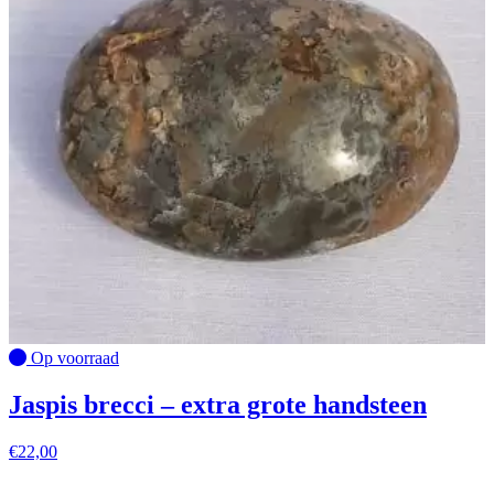
Op voorraad
Jaspis brecci – extra grote handsteen
€
22,00