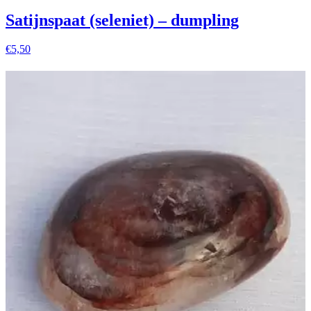
Satijnspaat (seleniet) – dumpling
€
5,50