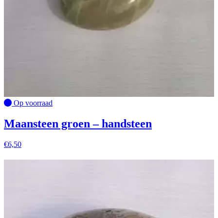
Op voorraad
Maansteen groen – handsteen
€
6,50