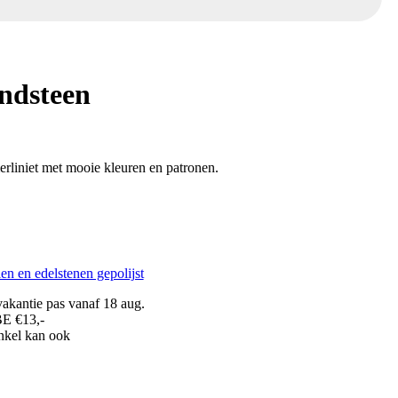
andsteen
rliniet met mooie kleuren en patronen.
en en edelstenen gepolijst
akantie pas vanaf 18 aug.
BE €13,-
inkel kan ook