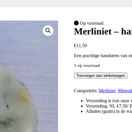
Op voorraad
Merliniet – h
€
11,50
Een prachtige handsteen van me
1 op voorraad
Merliniet
Toevoegen aan winkelwagen
-
handsteen
aantal
Categorieën:
Merliniet
,
Mineral
Verzending is ivm onze v
Verzending: NL €7,50/ 
Afhalen (gratis) in de w