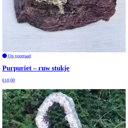
Op voorraad
Purpuriet – ruw stukje
€
10,00