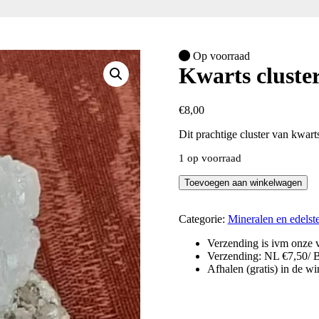
Op voorraad
Kwarts cluste
€
8,00
Dit prachtige cluster van kwart
1 op voorraad
Kwarts
Toevoegen aan winkelwagen
cluster
-
ruw
Categorie:
Mineralen en edelst
aantal
Verzending is ivm onze v
Verzending: NL €7,50/ 
Afhalen (gratis) in de w