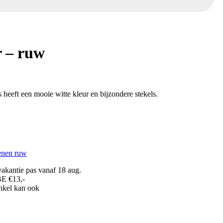
r – ruw
s heeft een mooie witte kleur en bijzondere stekels.
enen ruw
akantie pas vanaf 18 aug.
BE €13,-
inkel kan ook