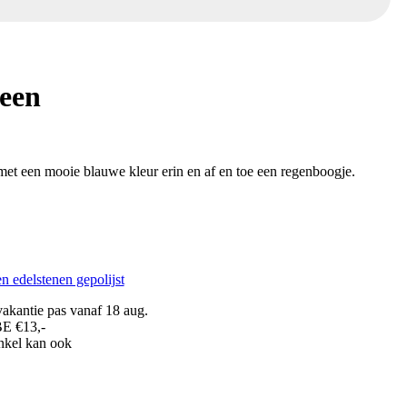
teen
 met een mooie blauwe kleur erin en af en toe een regenboogje.
n edelstenen gepolijst
akantie pas vanaf 18 aug.
BE €13,-
inkel kan ook