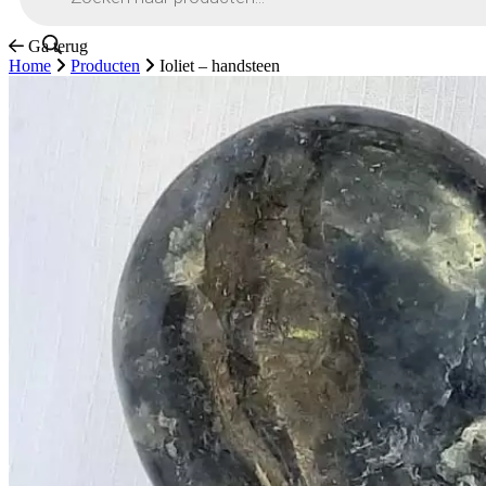
Ga terug
Home
Producten
Ioliet – handsteen