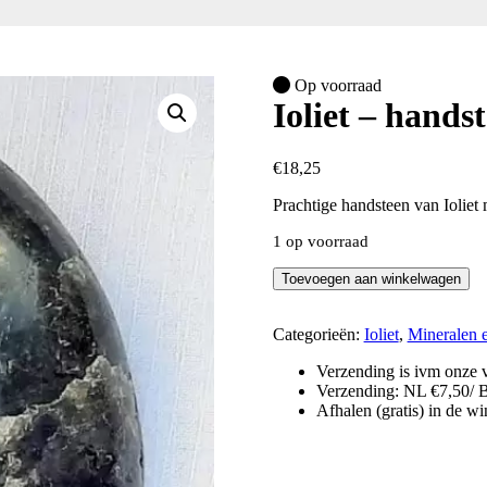
Op voorraad
Ioliet – hands
€
18,25
Prachtige handsteen van Ioliet
1 op voorraad
Ioliet
Toevoegen aan winkelwagen
-
handsteen
aantal
Categorieën:
Ioliet
,
Mineralen e
Verzending is ivm onze v
Verzending: NL €7,50/ 
Afhalen (gratis) in de w