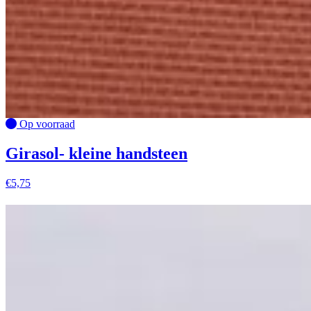
Op voorraad
Girasol- kleine handsteen
€
5,75