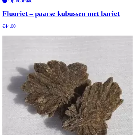
Op voorraad
Fluoriet – paarse kubussen met bariet
€
44,00