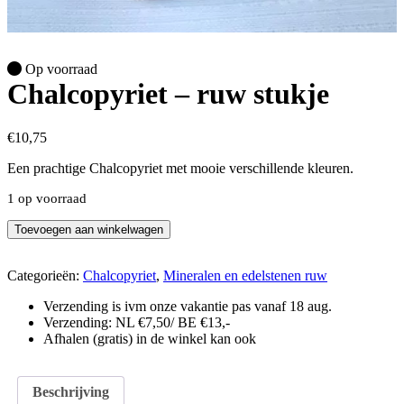
Op voorraad
Chalcopyriet – ruw stukje
€
10,75
Een prachtige Chalcopyriet met mooie verschillende kleuren.
1 op voorraad
Chalcopyriet
Toevoegen aan winkelwagen
-
ruw
stukje
Categorieën:
Chalcopyriet
,
Mineralen en edelstenen ruw
aantal
Verzending is ivm onze vakantie pas vanaf 18 aug.
Verzending: NL €7,50/ BE €13,-
Afhalen (gratis) in de winkel kan ook
Beschrijving