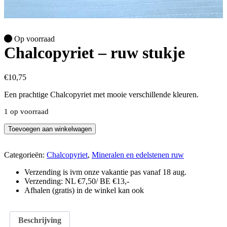
Op voorraad
Chalcopyriet – ruw stukje
€
10,75
Een prachtige Chalcopyriet met mooie verschillende kleuren.
1 op voorraad
Chalcopyriet
Toevoegen aan winkelwagen
-
ruw
stukje
Categorieën:
Chalcopyriet
,
Mineralen en edelstenen ruw
aantal
Verzending is ivm onze vakantie pas vanaf 18 aug.
Verzending: NL €7,50/ BE €13,-
Afhalen (gratis) in de winkel kan ook
Beschrijving