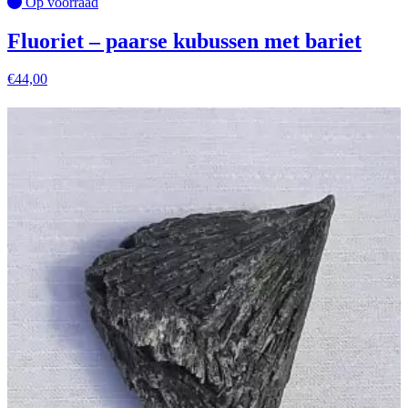
Op voorraad
Fluoriet – paarse kubussen met bariet
€
44,00