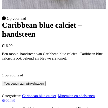
Op voorraad
Caribbean blue calciet –
handsteen
€
16,00
Een mooie handsteen van Caribbean blue calciet . Caribbean blue
calciet is ook bekend als blauwe aragoniet.
1 op voorraad
Caribbean
Toevoegen aan winkelwagen
blue
calciet
-
Categorieën:
Caribbean blue calciet
,
Mineralen en edelstenen
handsteen
gepolijst
aantal