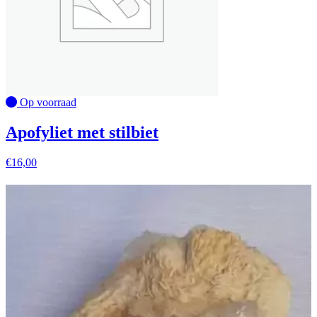
Op voorraad
Apofyliet met stilbiet
€
16,00