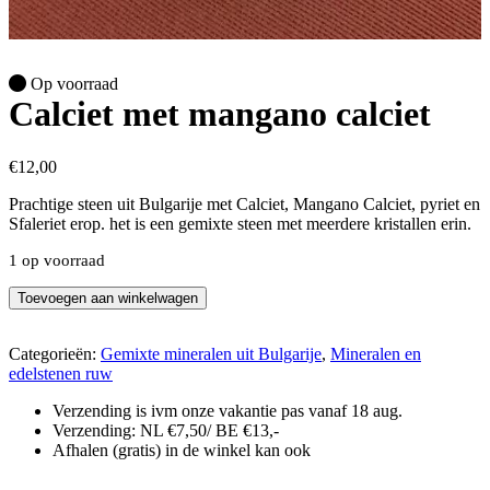
Op voorraad
Calciet met mangano calciet
€
12,00
Prachtige steen uit Bulgarije met Calciet, Mangano Calciet, pyriet en
Sfaleriet erop. het is een gemixte steen met meerdere kristallen erin.
1 op voorraad
Calciet
Toevoegen aan winkelwagen
met
mangano
calciet
Categorieën:
Gemixte mineralen uit Bulgarije
,
Mineralen en
aantal
edelstenen ruw
Verzending is ivm onze vakantie pas vanaf 18 aug.
Verzending: NL €7,50/ BE €13,-
Afhalen (gratis) in de winkel kan ook