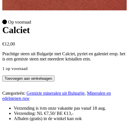
Op voorraad
Calciet
€
12,00
Prachtige steen uit Bulgarije met Calciet, pyriet en galeniet erop. het
is een gemixte steen met meerdere kristallen erin.
1 op voorraad
Calciet
Toevoegen aan winkelwagen
aantal
Categorieën:
Gemixte mineralen uit Bulgarije
,
Mineralen en
edelstenen ruw
Verzending is ivm onze vakantie pas vanaf 18 aug.
Verzending: NL €7,50/ BE €13,-
Afhalen (gratis) in de winkel kan ook