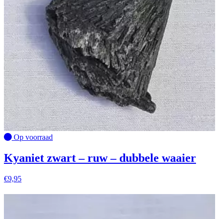
Op voorraad
Kyaniet zwart – ruw – dubbele waaier
€
9,95