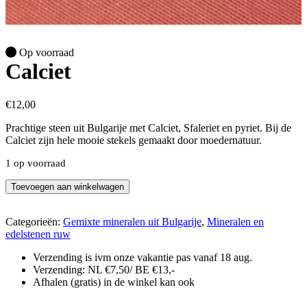
Op voorraad
Calciet
€
12,00
Prachtige steen uit Bulgarije met Calciet, Sfaleriet en pyriet. Bij de
Calciet zijn hele mooie stekels gemaakt door moedernatuur.
1 op voorraad
Calciet
Toevoegen aan winkelwagen
aantal
Categorieën:
Gemixte mineralen uit Bulgarije
,
Mineralen en
edelstenen ruw
Verzending is ivm onze vakantie pas vanaf 18 aug.
Verzending: NL €7,50/ BE €13,-
Afhalen (gratis) in de winkel kan ook