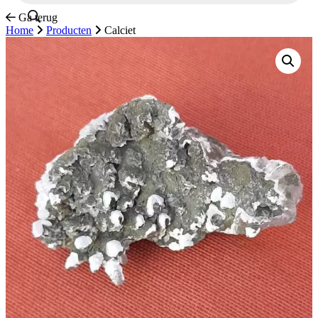
Ga terug
Home
Producten
Calciet