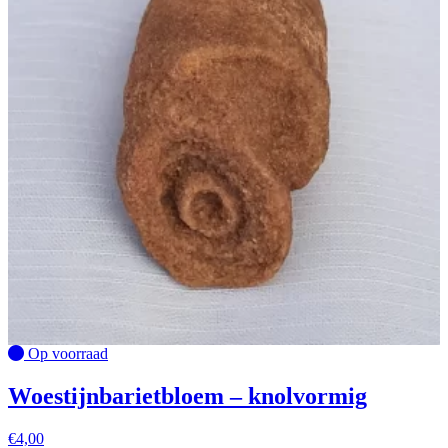
Op voorraad
Woestijnbarietbloem – knolvormig
€
4,00