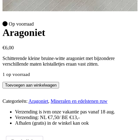
Op voorraad
Aragoniet
€
6,00
Schitterende kleine bruine-witte aragoniet met bijzondere
verschillende maten kristalletjes eraan vast zitten.
1 op voorraad
Aragoniet
Toevoegen aan winkelwagen
aantal
Categorieën:
Aragoniet
,
Mineralen en edelstenen ruw
Verzending is ivm onze vakantie pas vanaf 18 aug.
Verzending: NL €7,50/ BE €13,-
Afhalen (gratis) in de winkel kan ook