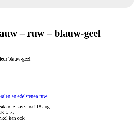
auw – ruw – blauw-geel
leur blauw-geel.
ralen en edelstenen ruw
akantie pas vanaf 18 aug.
BE €13,-
inkel kan ook