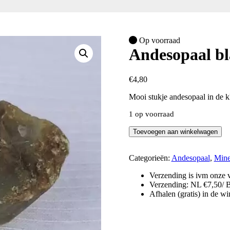
Op voorraad
Andesopaal bl
€
4,80
Mooi stukje andesopaal in de k
1 op voorraad
Andesopaal
Toevoegen aan winkelwagen
blauw
-
ruw
Categorieën:
Andesopaal
,
Mine
-
Verzending is ivm onze v
blauw-
Verzending: NL €7,50/ 
geel
Afhalen (gratis) in de w
aantal